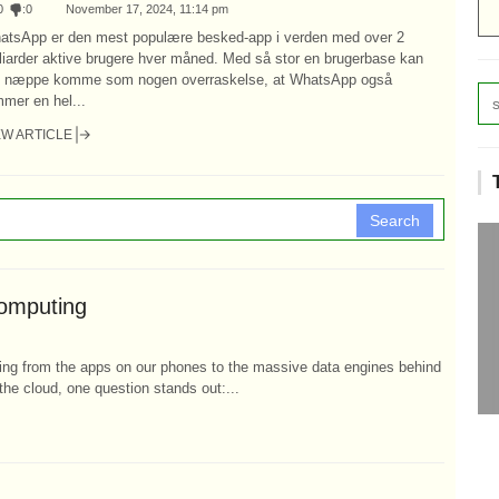
0
:
0
November 17, 2024, 11:14 pm
atsApp er den mest populære besked-app i verden med over 2
liarder aktive brugere hver måned. Med så stor en brugerbase kan
t næppe komme som nogen overraskelse, at WhatsApp også
mer en hel...
EW ARTICLE
Search
computing
ing from the apps on our phones to the massive data engines behind
the cloud, one question stands out:...