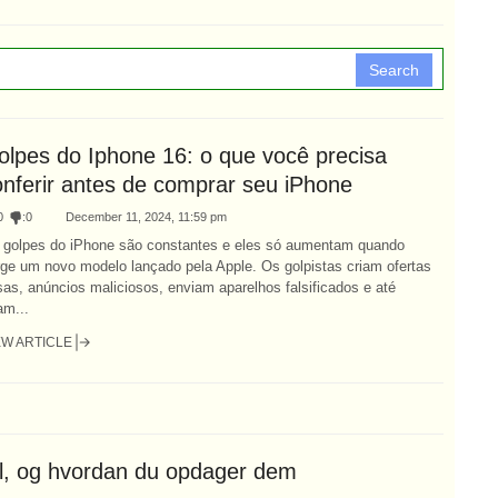
Search
olpes do Iphone 16: o que você precisa
onferir antes de comprar seu iPhone
0
:
0
December 11, 2024, 11:59 pm
 golpes do iPhone são constantes e eles só aumentam quando
rge um novo modelo lançado pela Apple. Os golpistas criam ofertas
sas, anúncios maliciosos, enviam aparelhos falsificados e até
am...
EW ARTICLE
el, og hvordan du opdager dem