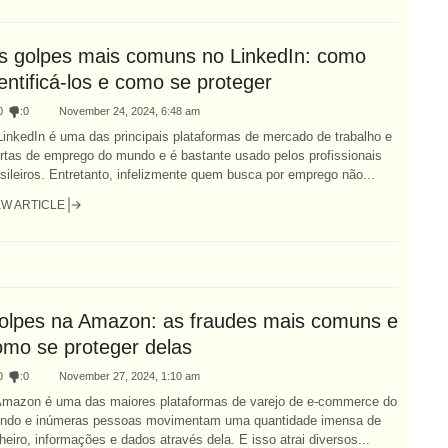
s golpes mais comuns no LinkedIn: como
entificá-los e como se proteger
0
:
0
November 24, 2024, 6:48 am
LinkedIn é uma das principais plataformas de mercado de trabalho e
ertas de emprego do mundo e é bastante usado pelos profissionais
sileiros. Entretanto, infelizmente quem busca por emprego não...
EW ARTICLE
olpes na Amazon: as fraudes mais comuns e
omo se proteger delas
0
:
0
November 27, 2024, 1:10 am
Amazon é uma das maiores plataformas de varejo de e-commerce do
ndo e inúmeras pessoas movimentam uma quantidade imensa de
heiro, informações e dados através dela. E isso atrai diversos...