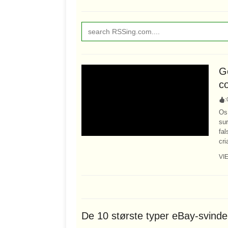
G
c
:
Os
su
fal
cri
VI
De 10 største typer eBay-svind