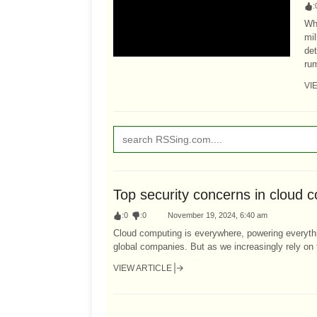
:
Wh
mil
de
rum
VI
Top security concerns in cloud 
:
0
:
0
November 19, 2024, 6:40 am
Cloud computing is everywhere, powering everyth
global companies. But as we increasingly rely on 
VIEW ARTICLE