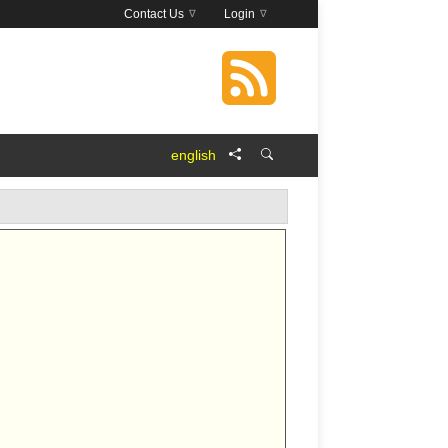
Contact Us
Login
english