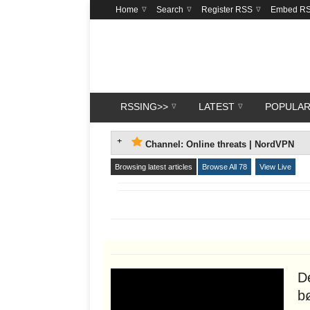
Home
Search
Register RSS
Embed R
RSSING>>
LATEST
POPULA
Channel: Online threats | NordVPN
Browsing latest articles
Browse All 78
View Live
D
b