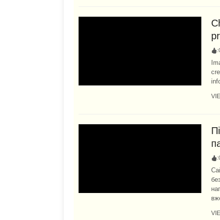
Ch
pr
:
Ima
cre
inf
VI
П
п
:
Са
бе
на
вже
VI