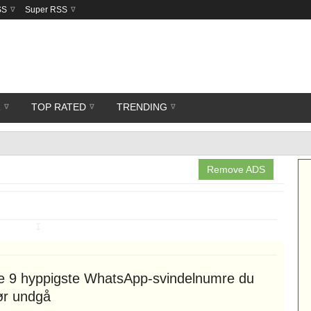
SS
Super RSS
R
TOP RATED
TRENDING
Remove ADS
↧
e 9 hyppigste WhatsApp-svindelnumre du
ør undgå