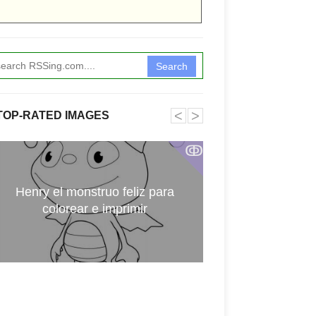
Search
˂
˃
TOP-RATED IMAGES
ↂ
Henry el monstruo feliz para
Digimon par
colorear e imprimir