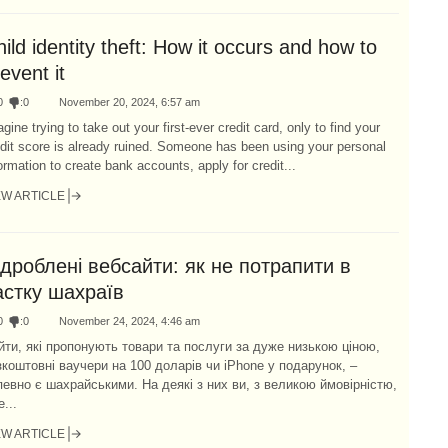
ild identity theft: How it occurs and how to
event it
0
:
0
November 20, 2024, 6:57 am
gine trying to take out your first-ever credit card, only to find your
dit score is already ruined. Someone has been using your personal
ormation to create bank accounts, apply for credit...
EW ARTICLE
ідроблені вебсайти: як не потрапити в
астку шахраїв
0
:
0
November 24, 2024, 4:46 am
йти, які пропонують товари та послуги за дуже низькою ціною,
зкоштовні ваучери на 100 доларів чи iPhone у подарунок, –
певно є шахрайськими. На деякі з них ви, з великою ймовірністю,
...
EW ARTICLE