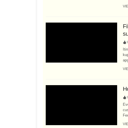
VI
Fi
su
:
Iti
kup
apg
VI
H
:
Eve
cu
Fed
VI