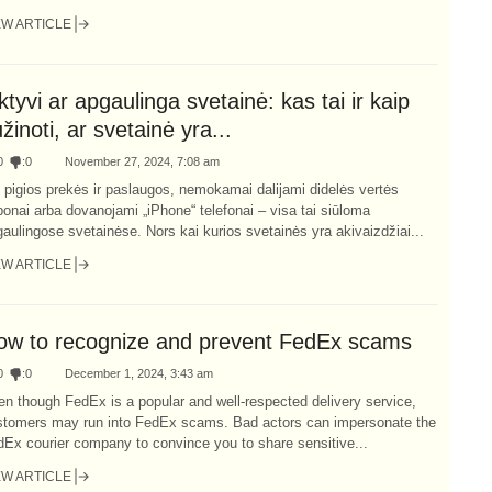
EW ARTICLE
ktyvi ar apgaulinga svetainė: kas tai ir kaip
žinoti, ar svetainė yra...
0
:
0
November 27, 2024, 7:08 am
n pigios prekės ir paslaugos, nemokamai dalijami didelės vertės
onai arba dovanojami „iPhone“ telefonai – visa tai siūloma
aulingose svetainėse. Nors kai kurios svetainės yra akivaizdžiai...
EW ARTICLE
ow to recognize and prevent FedEx scams
0
:
0
December 1, 2024, 3:43 am
n though FedEx is a popular and well-respected delivery service,
stomers may run into FedEx scams. Bad actors can impersonate the
Ex courier company to convince you to share sensitive...
EW ARTICLE