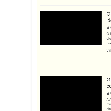
O
id
:
O 
of
bra
VI
G
c
:
A 
mu
din